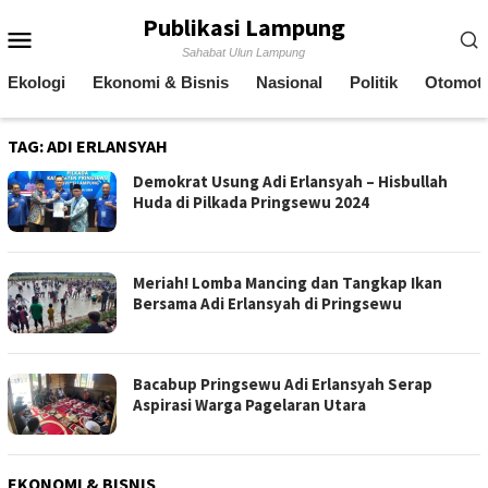
Skip
Publikasi Lampung
Mobile
to
Sahabat Ulun Lampung
content
Menu
Ekologi
Ekonomi & Bisnis
Nasional
Politik
Otomoti
TAG:
ADI ERLANSYAH
Demokrat Usung Adi Erlansyah – Hisbullah
Huda di Pilkada Pringsewu 2024
Meriah! Lomba Mancing dan Tangkap Ikan
Bersama Adi Erlansyah di Pringsewu
Bacabup Pringsewu Adi Erlansyah Serap
Aspirasi Warga Pagelaran Utara
EKONOMI & BISNIS