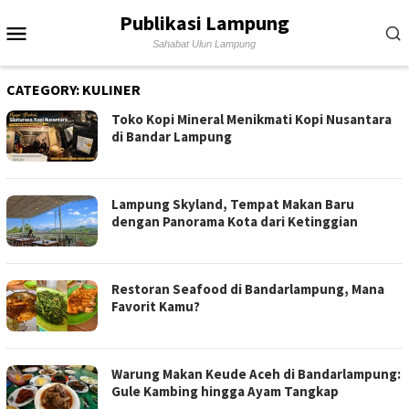
Skip
Publikasi Lampung
Mobile
to
Sahabat Ulun Lampung
content
Menu
CATEGORY:
KULINER
Toko Kopi Mineral Menikmati Kopi Nusantara
di Bandar Lampung
Lampung Skyland, Tempat Makan Baru
dengan Panorama Kota dari Ketinggian
Restoran Seafood di Bandarlampung, Mana
Favorit Kamu?
Warung Makan Keude Aceh di Bandarlampung:
Gule Kambing hingga Ayam Tangkap