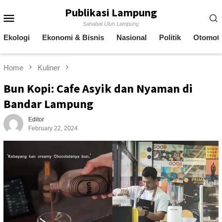
Skip
Publikasi Lampung
Mobile
to
Sahabat Ulun Lampung
content
Menu
Ekologi
Ekonomi & Bisnis
Nasional
Politik
Otomoti
Home
Kuliner
Bun Kopi: Cafe Asyik dan Nyaman di
Bandar Lampung
Editor
February 22, 2024