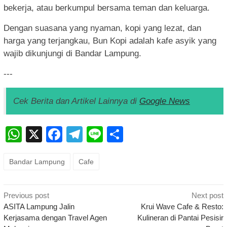
bekerja, atau berkumpul bersama teman dan keluarga.
Dengan suasana yang nyaman, kopi yang lezat, dan
harga yang terjangkau, Bun Kopi adalah kafe asyik yang
wajib dikunjungi di Bandar Lampung.
---
Cek Berita dan Artikel Lainnya di
Google News
WhatsApp
X
Facebook
Telegram
Line
Share
Bandar Lampung
Cafe
Post
Previous post
Next post
navigation
ASITA Lampung Jalin
Krui Wave Cafe & Resto:
Kerjasama dengan Travel Agen
Kulineran di Pantai Pesisir