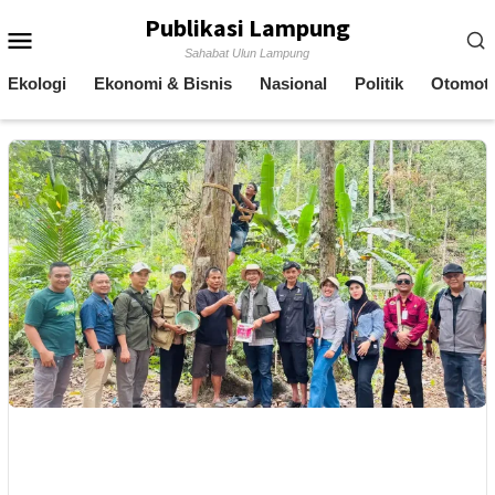
Skip
Publikasi Lampung
Mobile
to
Sahabat Ulun Lampung
content
Menu
Ekologi
Ekonomi & Bisnis
Nasional
Politik
Otomoti