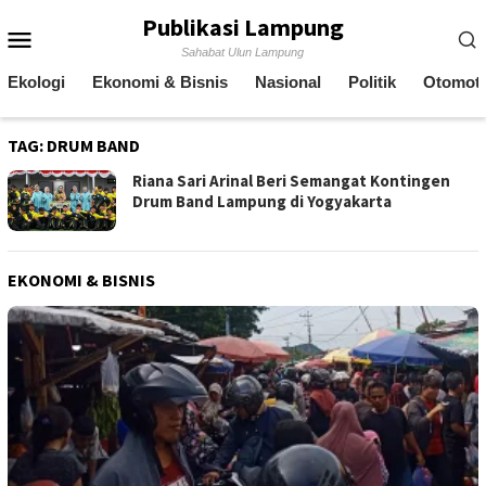
Skip
Publikasi Lampung
Mobile
to
Sahabat Ulun Lampung
content
Menu
Ekologi
Ekonomi & Bisnis
Nasional
Politik
Otomoti
TAG:
DRUM BAND
Riana Sari Arinal Beri Semangat Kontingen
Drum Band Lampung di Yogyakarta
EKONOMI & BISNIS