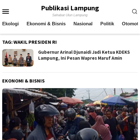
Skip
Publikasi Lampung
Mobile
to
Sahabat Ulun Lampung
content
Menu
Ekologi
Ekonomi & Bisnis
Nasional
Politik
Otomoti
TAG:
WAKIL PRESIDEN RI
Gubernur Arinal Djunaidi Jadi Ketua KDEKS
Lampung, Ini Pesan Wapres Maruf Amin
EKONOMI & BISNIS