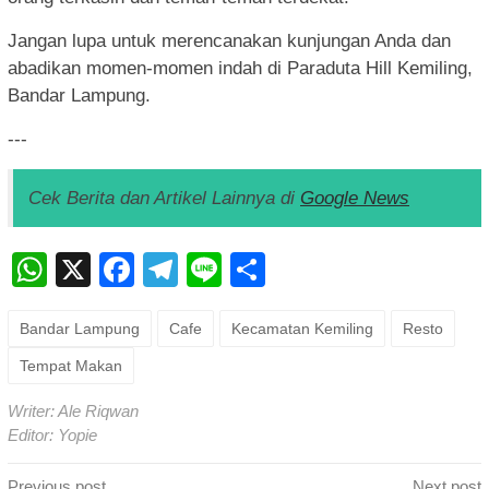
Jangan lupa untuk merencanakan kunjungan Anda dan
abadikan momen-momen indah di Paraduta Hill Kemiling,
Bandar Lampung.
---
Cek Berita dan Artikel Lainnya di
Google News
WhatsApp
X
Facebook
Telegram
Line
Share
Bandar Lampung
Cafe
Kecamatan Kemiling
Resto
Tempat Makan
Writer: Ale Riqwan
Editor: Yopie
Post
Previous post
Next post