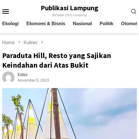
Skip
Publikasi Lampung
Mobile
to
Sahabat Ulun Lampung
content
Menu
Ekologi
Ekonomi & Bisnis
Nasional
Politik
Otomoti
Home
Kuliner
Paraduta Hill, Resto yang Sajikan
Keindahan dari Atas Bukit
Editor
November 5, 2023