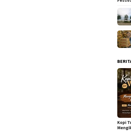
Festiv
BERIT
Kopi T
Mengi