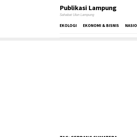
Skip
Publikasi Lampung
to
Sahabat Ulun Lampung
content
EKOLOGI
EKONOMI & BISNIS
NASI