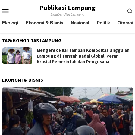
Skip
Publikasi Lampung
Mobile
to
Sahabat Ulun Lampung
content
Menu
Ekologi
Ekonomi & Bisnis
Nasional
Politik
Otomoti
TAG:
KOMODITAS LAMPUNG
Mengerek Nilai Tambah Komoditas Unggulan
Lampung di Tengah Badai Global: Peran
Krusial Pemerintah dan Pengusaha
EKONOMI & BISNIS