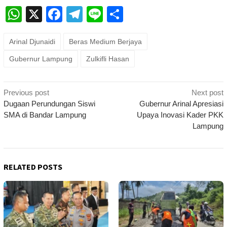
WhatsApp
X
Facebook
Telegram
Line
Share
Arinal Djunaidi
Beras Medium Berjaya
Gubernur Lampung
Zulkifli Hasan
Post
Previous post
Next post
navigation
Dugaan Perundungan Siswi
Gubernur Arinal Apresiasi
SMA di Bandar Lampung
Upaya Inovasi Kader PKK
Lampung
RELATED POSTS