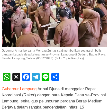
Gubernur Arinal bersama Mendag Zulhas saat memberikan secara simbolis
bantuan kepada desa/kelurahan se-Provinsi Lampung di Gedung Bagas Raya,
Bandar Lampung, Selasa (05/12/2023). (Foto: Yopie Pangkey)
WhatsApp
X
Facebook
Telegram
Line
Share
Gubernur Lampung
Arinal Djunaidi menggelar Rapat
Koordinasi (Rakor) dengan para Kepala Desa se-Provinsi
Lampung, sekaligus peluncuran perdana Beras Medium
Berjaya dalam rangka pengendalian inflasi 15