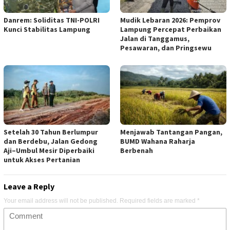
Danrem: Soliditas TNI-POLRI
Mudik Lebaran 2026: Pemprov
Kunci Stabilitas Lampung
Lampung Percepat Perbaikan
Jalan di Tanggamus,
Pesawaran, dan Pringsewu
Setelah 30 Tahun Berlumpur
Menjawab Tantangan Pangan,
dan Berdebu, Jalan Gedong
BUMD Wahana Raharja
Aji–Umbul Mesir Diperbaiki
Berbenah
untuk Akses Pertanian
Leave a Reply
Your email address will not be published.
Required fields are marked
*