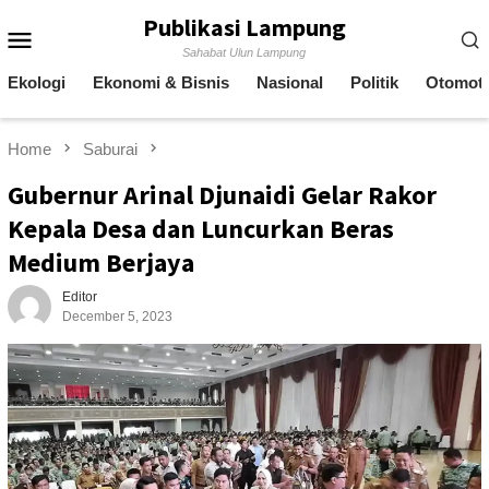
Skip
Publikasi Lampung
Mobile
to
Sahabat Ulun Lampung
content
Menu
Ekologi
Ekonomi & Bisnis
Nasional
Politik
Otomoti
Home
Saburai
Gubernur Arinal Djunaidi Gelar Rakor
Kepala Desa dan Luncurkan Beras
Medium Berjaya
Editor
December 5, 2023