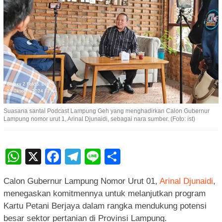
Suasana santai Podcast Lampung Geh yang menghadirkan Calon Gubernur
Lampung nomor urut 1, Arinal Djunaidi, sebagai nara sumber. (Foto: ist)
WhatsApp
X
Facebook
Telegram
Line
Share
Calon Gubernur Lampung Nomor Urut 01,
Arinal Djunaidi
,
menegaskan komitmennya untuk melanjutkan program
Kartu Petani Berjaya dalam rangka mendukung potensi
besar sektor pertanian di Provinsi Lampung.