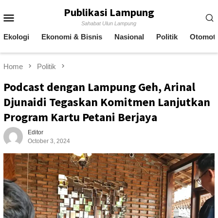
Skip
Publikasi Lampung
Mobile
to
Sahabat Ulun Lampung
content
Menu
Ekologi
Ekonomi & Bisnis
Nasional
Politik
Otomoti
Home
Politik
Podcast dengan Lampung Geh, Arinal
Djunaidi Tegaskan Komitmen Lanjutkan
Program Kartu Petani Berjaya
Editor
October 3, 2024