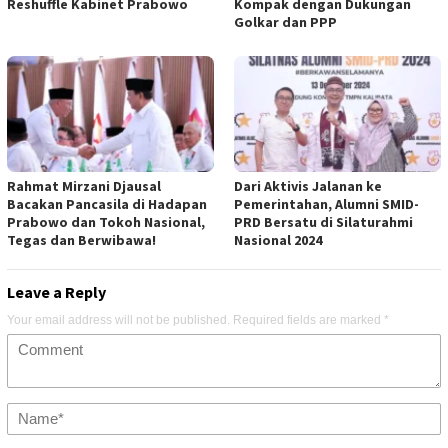
Reshuffle Kabinet Prabowo
Kompak dengan Dukungan
Golkar dan PPP
Rahmat Mirzani Djausal
Dari Aktivis Jalanan ke
Bacakan Pancasila di Hadapan
Pemerintahan, Alumni SMID-
Prabowo dan Tokoh Nasional,
PRD Bersatu di Silaturahmi
Tegas dan Berwibawa!
Nasional 2024
Leave a Reply
Your email address will not be published.
Required fields are marked
*