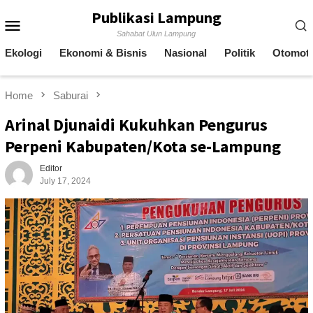
Skip
Publikasi Lampung
Mobile
to
Sahabat Ulun Lampung
content
Menu
Ekologi
Ekonomi & Bisnis
Nasional
Politik
Otomoti
Home
Saburai
Arinal Djunaidi Kukuhkan Pengurus
Perpeni Kabupaten/Kota se-Lampung
Editor
July 17, 2024