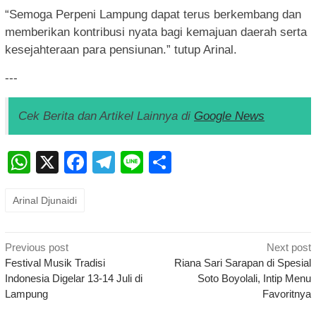
“Semoga Perpeni Lampung dapat terus berkembang dan
memberikan kontribusi nyata bagi kemajuan daerah serta
kesejahteraan para pensiunan.” tutup Arinal.
---
Cek Berita dan Artikel Lainnya di
Google News
WhatsApp
X
Facebook
Telegram
Line
Share
Arinal Djunaidi
Post
Previous post
Next post
navigation
Festival Musik Tradisi
Riana Sari Sarapan di Spesial
Indonesia Digelar 13-14 Juli di
Soto Boyolali, Intip Menu
Lampung
Favoritnya