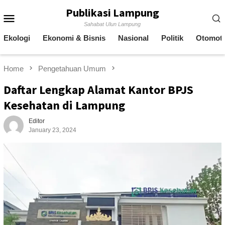
Skip
Publikasi Lampung
Mobile
to
Sahabat Ulun Lampung
content
Menu
Ekologi
Ekonomi & Bisnis
Nasional
Politik
Otomoti
Home
Pengetahuan Umum
Daftar Lengkap Alamat Kantor BPJS
Kesehatan di Lampung
Editor
January 23, 2024