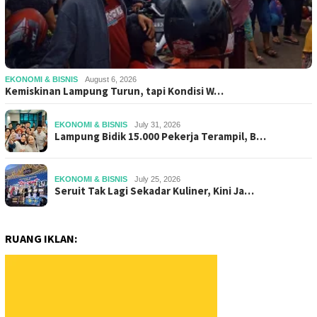
EKONOMI & BISNIS
August 6, 2026
Kemiskinan Lampung Turun, tapi Kondisi W…
EKONOMI & BISNIS
July 31, 2026
Lampung Bidik 15.000 Pekerja Terampil, B…
EKONOMI & BISNIS
July 25, 2026
Seruit Tak Lagi Sekadar Kuliner, Kini Ja…
RUANG IKLAN: