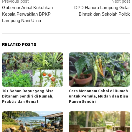
Post
Previous post
Next post
navigation
Gubernur Arinal Kukuhkan
DPD Hanura Lampung Gelar
Kepala Perwakilan BPKP
Bimtek dan Sekolah Politik
Lampung Nani Ulina
RELATED POSTS
10+ Bahan Dapur yang Bisa
Cara Menanam Cabai di Rumah
Ditanam Sendiri di Rumah,
untuk Pemula, Mudah dan Bisa
Praktis dan Hemat
Panen Sendiri