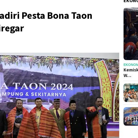
EKONO
adiri Pesta Bona Taon
iregar
EKONOMI
Kemisk
W…