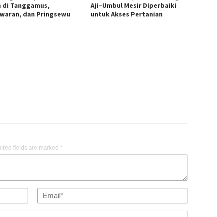
n di Tanggamus,
Aji–Umbul Mesir Diperbaiki
waran, dan Pringsewu
untuk Akses Pertanian
ired fields are marked
*