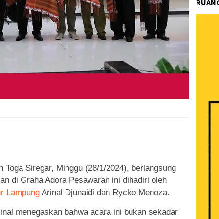
RUANG
k
ram
e
Share
 Toga Siregar, Minggu (28/1/2024), berlangsung
an di Graha Adora Pesawaran ini dihadiri oleh
ur Lampung
Arinal Djunaidi dan Rycko Menoza.
inal menegaskan bahwa acara ini bukan sekadar