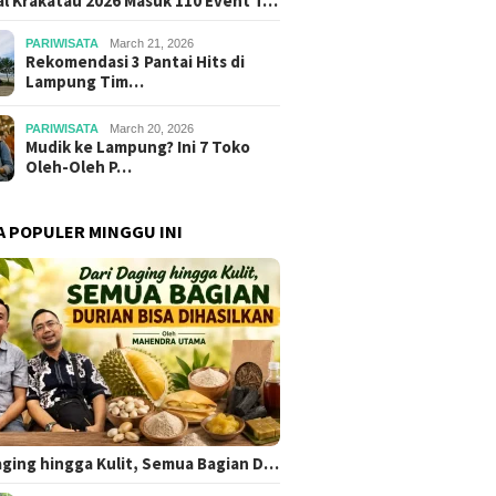
al Krakatau 2026 Masuk 110 Event T…
PARIWISATA
March 21, 2026
Rekomendasi 3 Pantai Hits di
Lampung Tim…
PARIWISATA
March 20, 2026
Mudik ke Lampung? Ini 7 Toko
Oleh-Oleh P…
A POPULER MINGGU INI
aging hingga Kulit, Semua Bagian D…