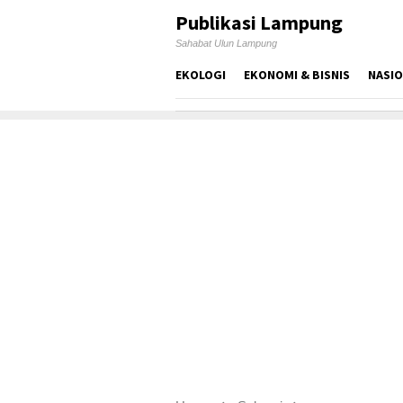
Skip
Publikasi Lampung
to
Sahabat Ulun Lampung
content
EKOLOGI
EKONOMI & BISNIS
NASI