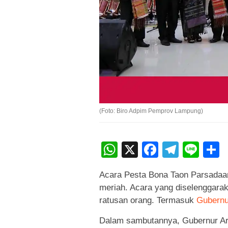
(Foto: Biro Adpim Pemprov Lampung)
WhatsApp
X
Faceboo
Teleg
Lin
Acara Pesta Bona Taon Parsadaan
meriah. Acara yang diselenggarak
ratusan orang. Termasuk
Gubern
Dalam sambutannya, Gubernur Ar