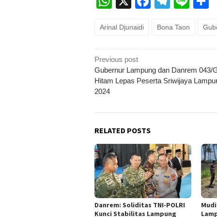
WhatsApp
X
Faceboo
Teleg
Lin
Arinal Djunaidi
Bona Taon
Gub
Post
Previous post
navigation
Gubernur Lampung dan Danrem 043/
Hitam Lepas Peserta Sriwijaya Lamp
2024
RELATED POSTS
Danrem: Soliditas TNI-POLRI
Mudi
Kunci Stabilitas Lampung
Lamp