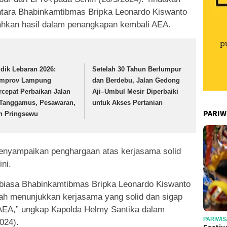
antara Bhabinkamtibmas Bripka Leonardo Kiswanto
ahkan hasil dalam penangkapan kembali AEA.
dik Lebaran 2026:
Setelah 30 Tahun Berlumpur
mprov Lampung
dan Berdebu, Jalan Gedong
rcepat Perbaikan Jalan
Aji–Umbul Mesir Diperbaiki
 Tanggamus, Pesawaran,
untuk Akses Pertanian
PARIW
n Pringsewu
enyampaikan penghargaan atas kerjasama solid
ni.
r biasa Bhabinkamtibmas Bripka Leonardo Kiswanto
elah menunjukkan kerjasama yang solid dan sigap
EA,” ungkap Kapolda Helmy Santika dalam
PARIWIS
024).