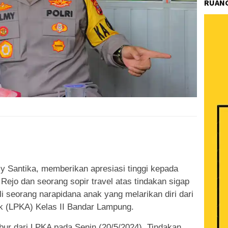
RUANG
k
ram
e
Share
lmy Santika, memberikan apresiasi tinggi kepada
ejo dan seorang sopir travel atas tindakan sigap
seorang narapidana anak yang melarikan diri dari
 (LPKA) Kelas II Bandar Lampung.
abur dari LPKA pada Senin (20/5/2024). Tindakan