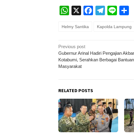
WhatsApp
X
Faceboo
Teleg
Lin
Helmy Santika
Kapolda Lampung
Post
Previous post
navigation
Gubernur Arinal Hadiri Pengajian Akbar
Kotabumi, Serahkan Berbagai Bantuan
Masyarakat
RELATED POSTS