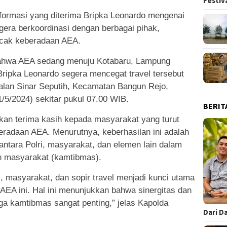
Festiv
formasi yang diterima Bripka Leonardo mengenai
gera berkoordinasi dengan berbagai pihak,
lacak keberadaan AEA.
bahwa AEA sedang menuju Kotabaru, Lampung
Bripka Leonardo segera mencegat travel tersebut
alan Sinar Seputih, Kecamatan Bangun Rejo,
/5/2024) sekitar pukul 07.00 WIB.
BERIT
an terima kasih kepada masyarakat yang turut
eradaan AEA. Menurutnya, keberhasilan ini adalah
 antara Polri, masyarakat, dan elemen lain dalam
n masyarakat (kamtibmas).
i, masyarakat, dan sopir travel menjadi kunci utama
EA ini. Hal ini menunjukkan bahwa sinergitas dan
a kamtibmas sangat penting,” jelas Kapolda
Dari D