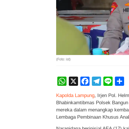
(Foto: ist)
WhatsApp
X
Faceboo
Teleg
Lin
Kapolda Lampung
, Irjen Pol. He
Bhabinkamtibmas Polsek Bangun R
mereka dalam menangkap kembali 
Lembaga Pembinaan Khusus Anak
Narapidana berinisial AEA (17) k