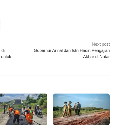
k
ram
e
Share
Next post
 di
Gubernur Arinal dan Istri Hadiri Pengajian
 untuk
Akbar di Natar