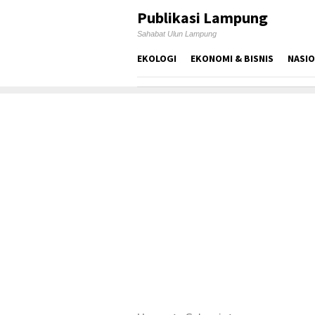
Skip
Publikasi Lampung
to
Sahabat Ulun Lampung
content
EKOLOGI
EKONOMI & BISNIS
NASI