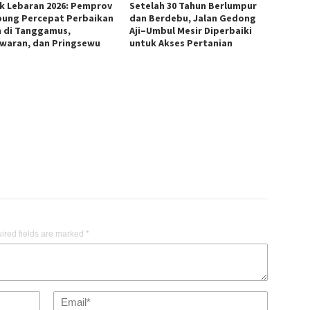
k Lebaran 2026: Pemprov
Setelah 30 Tahun Berlumpur
ung Percepat Perbaikan
dan Berdebu, Jalan Gedong
n di Tanggamus,
Aji–Umbul Mesir Diperbaiki
waran, dan Pringsewu
untuk Akses Pertanian
ired fields are marked
*