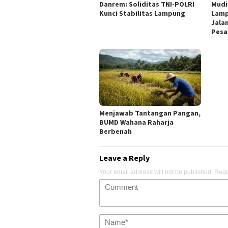
Danrem: Soliditas TNI-POLRI
Mudi
Kunci Stabilitas Lampung
Lamp
Jala
Pesa
Menjawab Tantangan Pangan,
BUMD Wahana Raharja
Berbenah
Leave a Reply
Your email address will not be published.
Requ