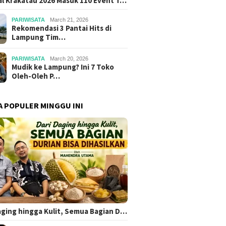
al Krakatau 2026 Masuk 110 Event T…
PARIWISATA
March 21, 2026
Rekomendasi 3 Pantai Hits di
Lampung Tim…
PARIWISATA
March 20, 2026
Mudik ke Lampung? Ini 7 Toko
Oleh-Oleh P…
A POPULER MINGGU INI
aging hingga Kulit, Semua Bagian D…