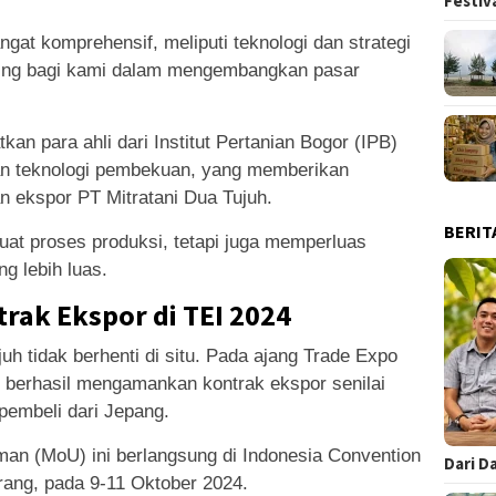
Festiv
gat komprehensif, meliputi teknologi dan strategi
nting bagi kami dalam mengembangkan pasar
an para ahli dari Institut Pertanian Bogor (IPB)
an teknologi pembekuan, yang memberikan
an ekspor PT Mitratani Dua Tujuh.
BERIT
at proses produksi, tetapi juga memperluas
ng lebih luas.
ak Ekspor di TEI 2024
uh tidak berhenti di situ. Pada ajang Trade Expo
n berhasil mengamankan kontrak ekspor senilai
embeli dari Jepang.
n (MoU) ini berlangsung di Indonesia Convention
Dari D
erang, pada 9-11 Oktober 2024.