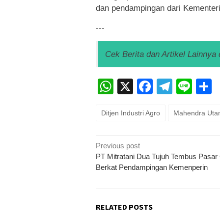
dan pendampingan dari Kementeri
---
Cek Berita dan Artikel Lainnya 
WhatsApp
X
Faceboo
Teleg
Lin
Ditjen Industri Agro
Mahendra Ut
Post
Previous post
navigation
PT Mitratani Dua Tujuh Tembus Pasar 
Berkat Pendampingan Kemenperin
RELATED POSTS