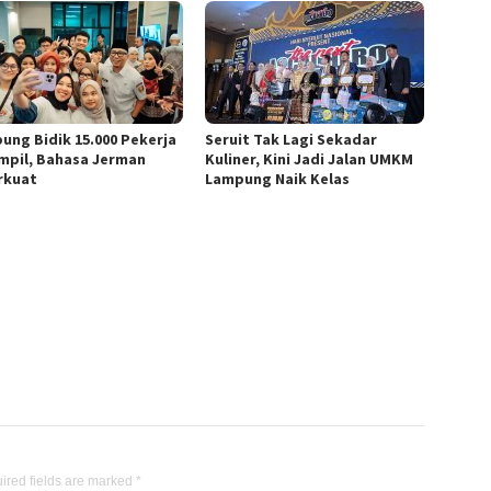
ung Bidik 15.000 Pekerja
Seruit Tak Lagi Sekadar
mpil, Bahasa Jerman
Kuliner, Kini Jadi Jalan UMKM
rkuat
Lampung Naik Kelas
ired fields are marked
*