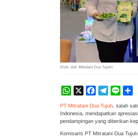
(Foto: dok. Mitratani Dua Tujuh)
WhatsApp
X
Faceboo
Teleg
Lin
PT Mitratani Dua Tujuh
, salah sa
Indonesia, mendapatkan apresiasi
pendampingan yang diberikan kep
Komisaris PT Mitratani Dua Tuju