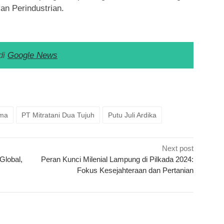
an Perindustrian.
di
Google News
k
ram
e
Share
ama
PT Mitratani Dua Tujuh
Putu Juli Ardika
Next post
Global,
Peran Kunci Milenial Lampung di Pilkada 2024:
Fokus Kesejahteraan dan Pertanian