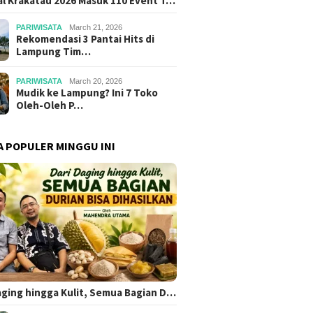
al Krakatau 2026 Masuk 110 Event T…
PARIWISATA
March 21, 2026
Rekomendasi 3 Pantai Hits di
Lampung Tim…
PARIWISATA
March 20, 2026
Mudik ke Lampung? Ini 7 Toko
Oleh-Oleh P…
A POPULER MINGGU INI
aging hingga Kulit, Semua Bagian D…