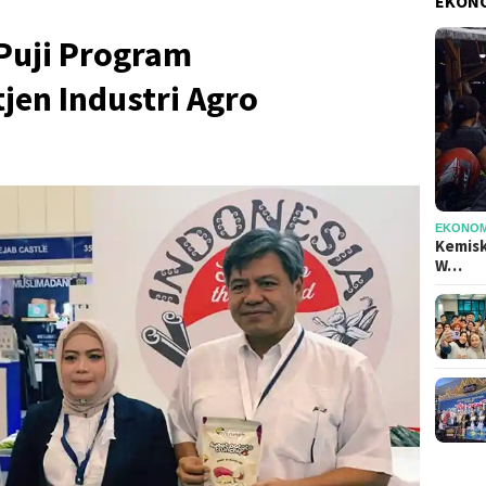
EKONO
Puji Program
en Industri Agro
EKONOMI
Kemisk
W…