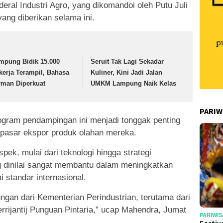
eral Industri Agro, yang dikomandoi oleh Putu Juli
yang diberikan selama ini.
mpung Bidik 15.000
Seruit Tak Lagi Sekadar
kerja Terampil, Bahasa
Kuliner, Kini Jadi Jalan
rman Diperkuat
UMKM Lampung Naik Kelas
PARIW
ram pendampingan ini menjadi tonggak penting
 pasar ekspor produk olahan mereka.
ek, mulai dari teknologi hingga strategi
 dinilai sangat membantu dalam meningkatkan
 standar internasional.
gan dari Kementerian Perindustrian, terutama dari
rrijantij Punguan Pintaria,” ucap Mahendra, Jumat
PARIWIS