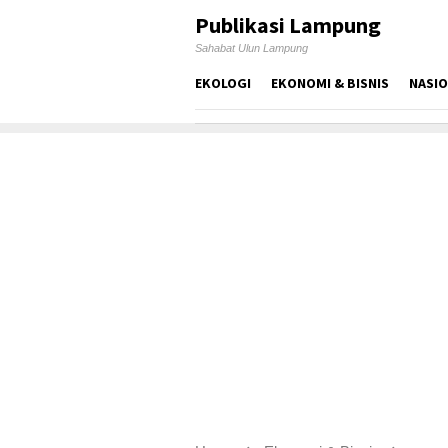
Skip
Publikasi Lampung
to
Sahabat Ulun Lampung
content
EKOLOGI
EKONOMI & BISNIS
NASI