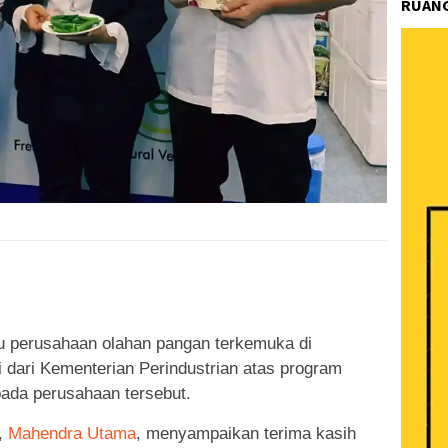
RUANG
k
ram
e
Share
tu perusahaan olahan pangan terkemuka di
 dari Kementerian Perindustrian atas program
ada perusahaan tersebut.
h,
Mahendra Utama
, menyampaikan terima kasih