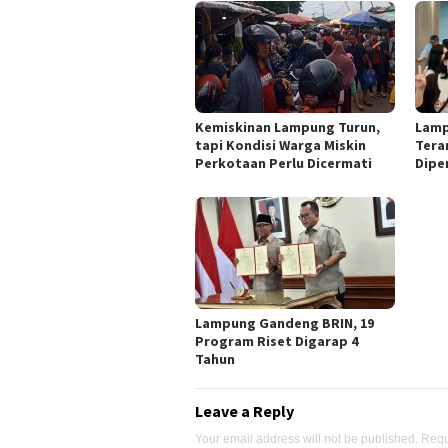
Kemiskinan Lampung Turun,
Lamp
tapi Kondisi Warga Miskin
Tera
Perkotaan Perlu Dicermati
Dipe
Lampung Gandeng BRIN, 19
Program Riset Digarap 4
Tahun
Leave a Reply
Your email address will not be published.
Requ