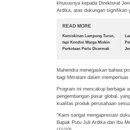
khususnya kepada Direktorat Jend
Ardika, atas dukungan signifikan 
READ MORE
Kemiskinan Lampung Turun,
La
tapi Kondisi Warga Miskin
Pe
Perkotaan Perlu Dicermati
Je
Mahendra menegaskan bahwa prog
bagi Mitratani dalam memperluas
Program ini mencakup berbagai asp
pengembangan pasar global, yang
kualitas produk perusahaan sesuai
“Kami sangat mengapresiasi dukun
Bapak Putu Juli Ardika dan Ibu Me
(11/10)