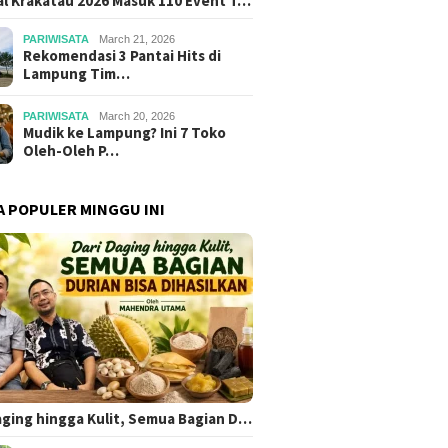
al Krakatau 2026 Masuk 110 Event T…
PARIWISATA
March 21, 2026
Rekomendasi 3 Pantai Hits di
Lampung Tim…
PARIWISATA
March 20, 2026
Mudik ke Lampung? Ini 7 Toko
Oleh-Oleh P…
A POPULER MINGGU INI
aging hingga Kulit, Semua Bagian D…