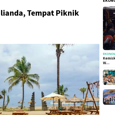
EKONO
lianda, Tempat Piknik
EKONOMI
Kemisk
W…