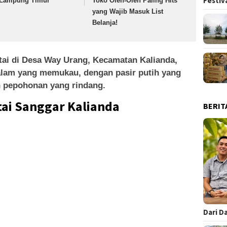
Festiv
 Lampung Timur
Toko Oleh-Oleh Paling Hits
yang Wajib Masuk List
Belanja!
tai di Desa Way Urang, Kecamatan Kalianda,
lam yang memukau, dengan pasir putih yang
an pepohonan yang rindang.
tai Sanggar Kalianda
BERIT
Dari D