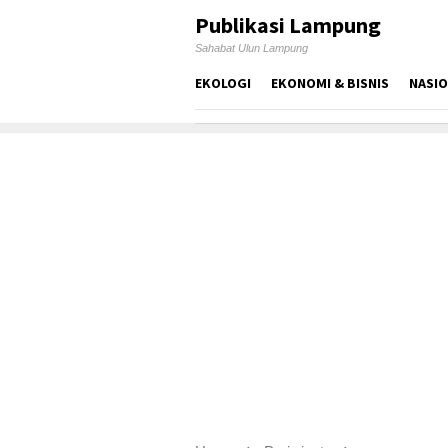
Skip
Publikasi Lampung
to
Sahabat Ulun Lampung
content
EKOLOGI
EKONOMI & BISNIS
NASI