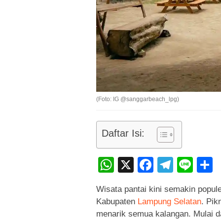
(Foto: IG @sanggarbeach_lpg)
Daftar Isi:
WhatsApp
X
Faceboo
Teleg
Lin
Wisata pantai kini semakin popule
Kabupaten
Lampung Selatan
. Pik
menarik semua kalangan. Mulai da