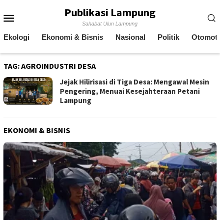
Skip
Publikasi Lampung
Mobile
to
Sahabat Ulun Lampung
content
Menu
Ekologi
Ekonomi & Bisnis
Nasional
Politik
Otomoti
TAG:
AGROINDUSTRI DESA
Jejak Hilirisasi di Tiga Desa: Mengawal Mesin
Pengering, Menuai Kesejahteraan Petani
Lampung
EKONOMI & BISNIS