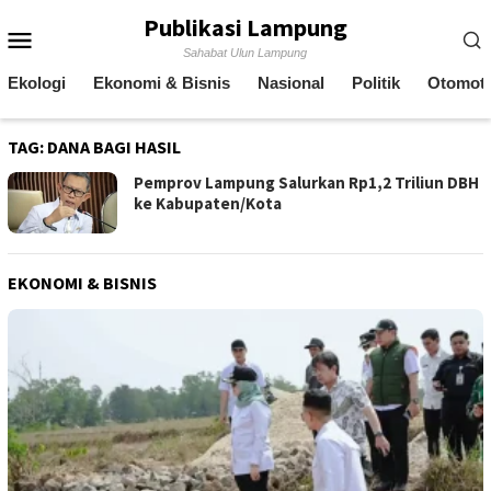
Skip
Publikasi Lampung
Mobile
to
Sahabat Ulun Lampung
content
Menu
Ekologi
Ekonomi & Bisnis
Nasional
Politik
Otomoti
TAG:
DANA BAGI HASIL
Pemprov Lampung Salurkan Rp1,2 Triliun DBH
ke Kabupaten/Kota
EKONOMI & BISNIS