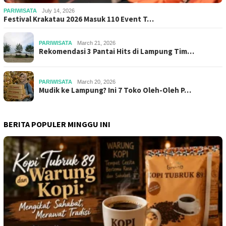
PARIWISATA
July 14, 2026
Festival Krakatau 2026 Masuk 110 Event T…
PARIWISATA
March 21, 2026
Rekomendasi 3 Pantai Hits di Lampung Tim…
PARIWISATA
March 20, 2026
Mudik ke Lampung? Ini 7 Toko Oleh-Oleh P…
BERITA POPULER MINGGU INI