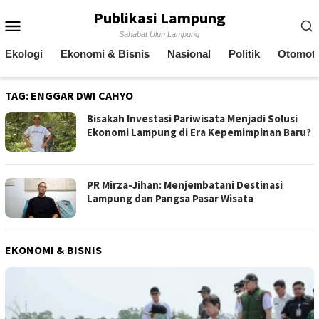
Skip
Publikasi Lampung
Mobile
to
Sahabat Ulun Lampung
content
Menu
Ekologi
Ekonomi & Bisnis
Nasional
Politik
Otomoti
TAG:
ENGGAR DWI CAHYO
Bisakah Investasi Pariwisata Menjadi Solusi
Ekonomi Lampung di Era Kepemimpinan Baru?
PR Mirza-Jihan: Menjembatani Destinasi
Lampung dan Pangsa Pasar Wisata
EKONOMI & BISNIS