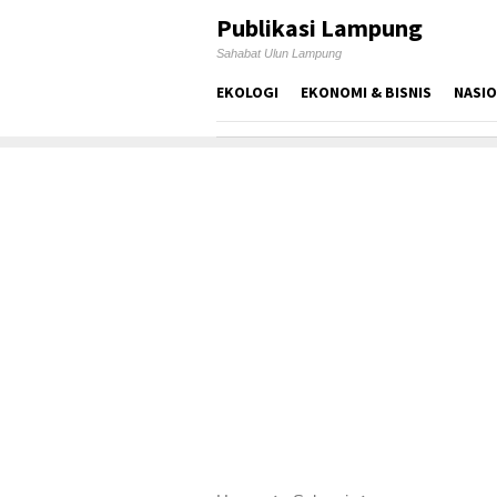
Skip
Publikasi Lampung
to
Sahabat Ulun Lampung
content
EKOLOGI
EKONOMI & BISNIS
NASI