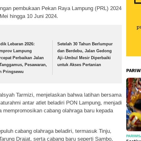
 dengan pembukaan Pekan Raya Lampung (PRL) 2024
 Mei hingga 10 Juni 2024.
dik Lebaran 2026:
Setelah 30 Tahun Berlumpur
mprov Lampung
dan Berdebu, Jalan Gedong
rcepat Perbaikan Jalan
Aji–Umbul Mesir Diperbaiki
 Tanggamus, Pesawaran,
untuk Akses Pertanian
PARIW
n Pringsewu
lsyah Tarmizi, menjelaskan bahwa latihan bersama
laturahmi antar atlet beladiri PON Lampung, menjadi
rta mempromosikan cabang olahraga baru kepada
puluh cabang olahraga beladiri, termasuk Tinju,
PARIWIS
Tarung Drajat, serta cabang baru seperti Sambo,