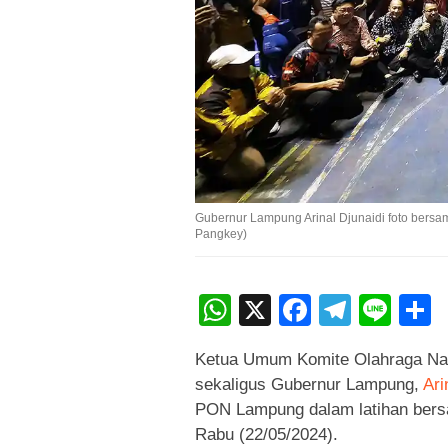
Gubernur Lampung Arinal Djunaidi foto bersam
Pangkey)
WhatsApp
X
Faceboo
Teleg
Lin
Ketua Umum Komite Olahraga Nas
sekaligus Gubernur Lampung,
Ari
PON Lampung dalam latihan be
Rabu (22/05/2024).