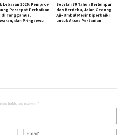
k Lebaran 2026: Pemprov
Setelah 30 Tahun Berlumpur
ung Percepat Perbaikan
dan Berdebu, Jalan Gedong
n di Tanggamus,
Aji–Umbul Mesir Diperbaiki
waran, dan Pringsewu
untuk Akses Pertanian
ired fields are marked
*