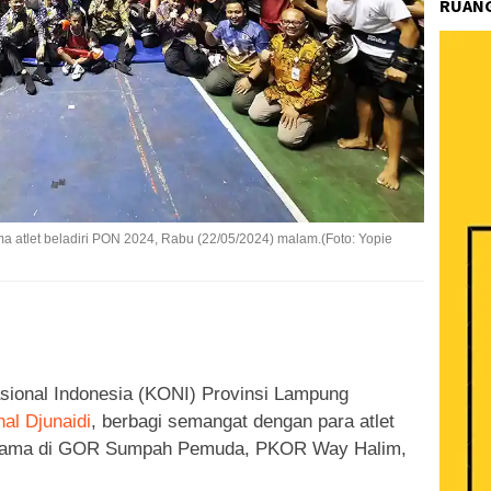
RUANG
a atlet beladiri PON 2024, Rabu (22/05/2024) malam.(Foto: Yopie
k
ram
e
Share
ional Indonesia (KONI) Provinsi Lampung
nal Djunaidi
, berbagi semangat dengan para atlet
rsama di GOR Sumpah Pemuda, PKOR Way Halim,