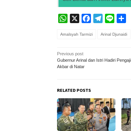
WhatsApp
X
Faceboo
Teleg
Lin
Amalsyah Tarmizi
Arinal Djunaidi
Post
Previous post
navigation
Gubernur Arinal dan Istri Hadiri Pengaj
Akbar di Natar
RELATED POSTS