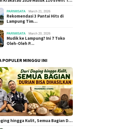
al Krakatau 2026 Masuk 110 Event T…
PARIWISATA
March 21, 2026
Rekomendasi 3 Pantai Hits di
Lampung Tim…
PARIWISATA
March 20, 2026
Mudik ke Lampung? Ini 7 Toko
Oleh-Oleh P…
A POPULER MINGGU INI
aging hingga Kulit, Semua Bagian D…