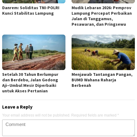
Danrem: Soliditas TNI-POLRI
Mudik Lebaran 2026: Pemprov
Kunci Stabilitas Lampung
Lampung Percepat Perbaikan
Jalan di Tanggamus,
Pesawaran, dan Pringsewu
Setelah 30 Tahun Berlumpur
Menjawab Tantangan Pangan,
dan Berdebu, Jalan Gedong
BUMD Wahana Raharja
Aji–Umbul Mesir Diperbaiki
Berbenah
untuk Akses Pertanian
Leave a Reply
Your email address will not be published.
Required fields are marked
*