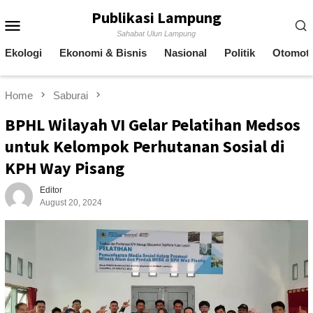
Skip
Publikasi Lampung
Mobile
to
Sahabat Ulun Lampung
content
Menu
Ekologi
Ekonomi & Bisnis
Nasional
Politik
Otomoti
Home
Saburai
BPHL Wilayah VI Gelar Pelatihan Medsos
untuk Kelompok Perhutanan Sosial di
KPH Way Pisang
Editor
August 20, 2024