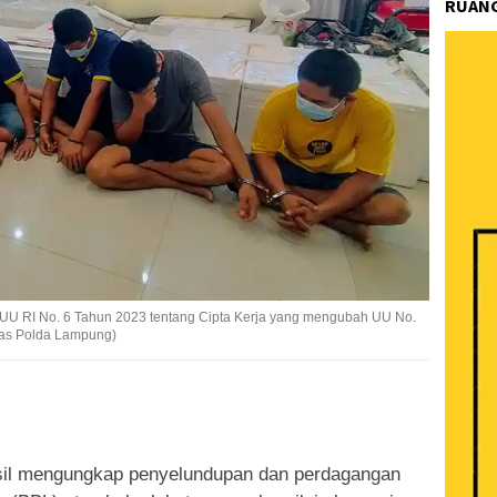
RUANG
 UU RI No. 6 Tahun 2023 tentang Cipta Kerja yang mengubah UU No.
mas Polda Lampung)
k
ram
e
Share
il mengungkap penyelundupan dan perdagangan