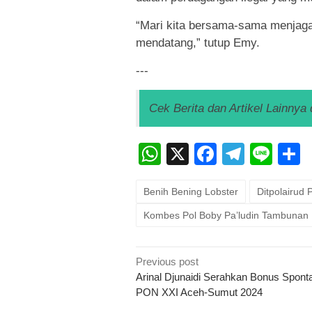
“Mari kita bersama-sama menjaga
mendatang,” tutup Emy.
---
Cek Berita dan Artikel Lainnya 
WhatsApp
X
Faceboo
Teleg
Lin
Benih Bening Lobster
Ditpolairud
Kombes Pol Boby Pa’ludin Tambunan
Post
Previous post
navigation
Arinal Djunaidi Serahkan Bonus Sponta
PON XXI Aceh-Sumut 2024