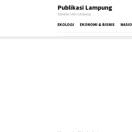
Skip
Publikasi Lampung
to
Sahabat Ulun Lampung
content
EKOLOGI
EKONOMI & BISNIS
NASI