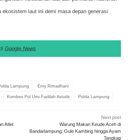
 ekosistem laut ini demi masa depan generasi
di
Google News
k
ram
e
Share
 Polda Lampung
Emy Rimadhani
Kombes Pol Umi Fadilah Astutik
Polda Lampung
Next post
n Atlet
Warung Makan Keude Aceh di
Bandarlampung: Gule Kambing hingga Ayam
Tangkap