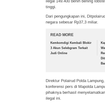
ilegal 149.400 benih bening lobst
tinggi.
Dari pengungkapan ini, Ditpolai
negara sebesar Rp37,3 miliar.
READ MORE
Kemkomdigi Kembali Blokir
Ka
3 Akun Selebgram Terkait
Wa
Judi Online
Re
Di
Ba
Direktur Polairud Polda Lampung
konferensi pers di Mapolda Lamp
pihaknya berhasil menyelamatkan 
ilegal ini.