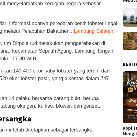
Festiv
hasil menyelamatkan kerugian negara sebesar
ri informasi adanya peredaran benih lobster ilegal
g melalui Pelabuhan Bakauheni,
Lampung Selatan
.
t, tim Ditpolairud melakukan penggerebekan di
ana, Kecamatan Seputih Agung, Lampung Tengah,
pukul 17.30 WIB.
BERIT
mukan 149.400 ekor baby lobster yang terdiri dari
.520 ekor lobster pasir, yang dikemas dalam 747
kan 14 pelaku bersama barang bukti berupa
abung oksigen, kulkas, blower, dan genset.
Tersangka
Kopi T
 ini telah ditetapkan sebagai tersangka.
Mengi