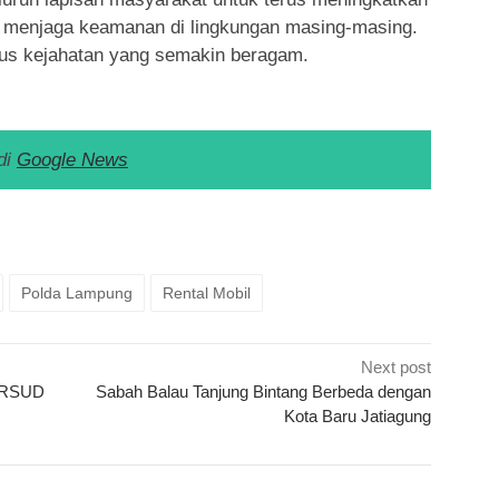
menjaga keamanan di lingkungan masing-masing.
s kejahatan yang semakin beragam.
di
Google News
k
ram
e
Share
Polda Lampung
Rental Mobil
Next post
i RSUD
Sabah Balau Tanjung Bintang Berbeda dengan
Kota Baru Jatiagung