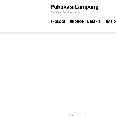
Skip
Publikasi Lampung
to
Sahabat Ulun Lampung
content
EKOLOGI
EKONOMI & BISNIS
NASI