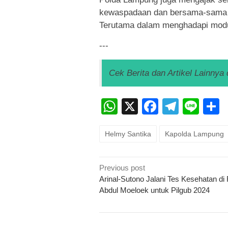
kewaspadaan dan bersama-sama 
Terutama dalam menghadapi modu
---
Cek Berita dan Artikel Lainnya 
WhatsApp
X
Faceboo
Teleg
Lin
Helmy Santika
Kapolda Lampung
Post
Previous post
navigation
Arinal-Sutono Jalani Tes Kesehatan d
Abdul Moeloek untuk Pilgub 2024