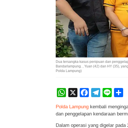
Dua tersangka kasus penipuan dan penggelap
Bandarlampung. , Yuan (42) dan HY (35), yang
Polda Lampung)
WhatsApp
X
Faceboo
Teleg
Lin
Polda Lampung
kembali menginga
dan penggelapan kendaraan bermo
Dalam operasi yang digelar pada