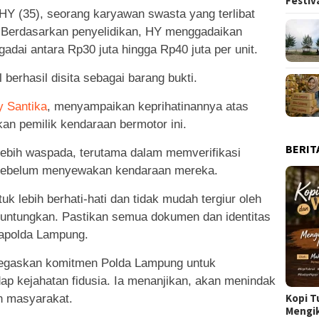
Festiv
 HY (35), seorang karyawan swasta yang terlibat
. Berdasarkan penyelidikan, HY menggadaikan
gadai antara Rp30 juta hingga Rp40 juta per unit.
l berhasil disita sebagai barang bukti.
 Santika
, menyampaikan keprihatinannya atas
an pemilik kendaraan bermotor ini.
BERIT
ebih waspada, terutama dalam memverifikasi
 sebelum menyewakan kendaraan mereka.
 lebih berhati-hati dan tidak mudah tergiur oleh
untungkan. Pastikan semua dokumen dan identitas
 Kapolda Lampung.
enegaskan komitmen Polda Lampung untuk
p kejahatan fidusia. Ia menanjikan, akan menindak
Kopi T
n masyarakat.
Mengi