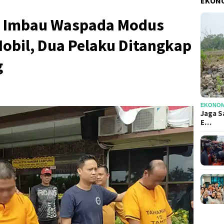
EKONO
 Imbau Waspada Modus
obil, Dua Pelaku Ditangkap
g
EKONOMI
Jaga S
E…