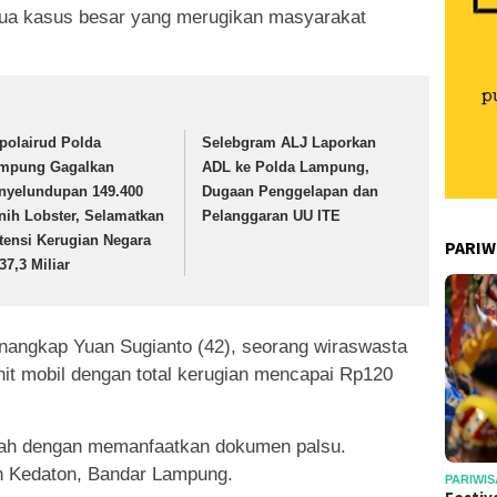
ua kasus besar yang merugikan masyarakat
tpolairud Polda
Selebgram ALJ Laporkan
mpung Gagalkan
ADL ke Polda Lampung,
nyelundupan 149.400
Dugaan Penggelapan dan
nih Lobster, Selamatkan
Pelanggaran UU ITE
tensi Kerugian Negara
PARIW
37,3 Miliar
enangkap Yuan Sugianto (42), seorang wiraswasta
it mobil dengan total kerugian mencapai Rp120
ah dengan memanfaatkan dokumen palsu.
h Kedaton, Bandar Lampung.
PARIWIS