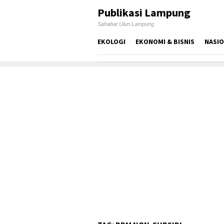
Skip
Publikasi Lampung
to
Sahabat Ulun Lampung
content
EKOLOGI
EKONOMI & BISNIS
NASI