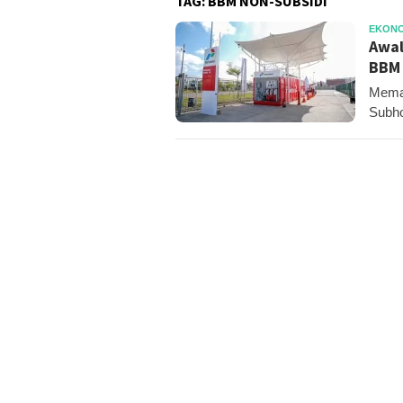
TAG:
BBM NON-SUBSIDI
EKONO
Awal
BBM 
Memas
Subho