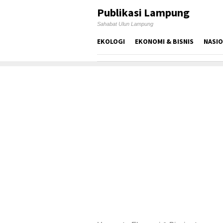
Skip
Publikasi Lampung
to
Sahabat Ulun Lampung
content
EKOLOGI
EKONOMI & BISNIS
NASI