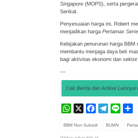
Singapore
(MOPS), serta pergeraka
Serikat.
Penyesuaian harga ini, Robert me
menjadikan harga
Pertamax Seri
Kebijakan penurunan harga BBM no
membantu menjaga daya beli masy
bagi aktivitas ekonomi dan sektor
---
Cek Berita dan Artikel Lainnya 
WhatsApp
X
Faceboo
Teleg
Lin
BBM Non-Subsidi
BUMN
Perta
Writer: infopublik.id