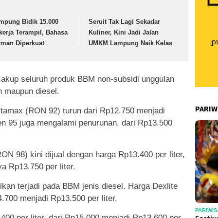
mpung Bidik 15.000
Seruit Tak Lagi Sekadar
kerja Terampil, Bahasa
Kuliner, Kini Jadi Jalan
rman Diperkuat
UMKM Lampung Naik Kelas
akup seluruh produk BBM non-subsidi unggulan
n maupun diesel.
PARIW
rtamax (RON 92) turun dari Rp12.750 menjadi
en 95 juga mengalami penurunan, dari Rp13.500
N 98) kini dijual dengan harga Rp13.400 per liter,
a Rp13.750 per liter.
ikan terjadi pada BBM jenis diesel. Harga Dexlite
.700 menjadi Rp13.500 per liter.
PARIWIS
00 per liter, dari Rp15.000 menjadi Rp13.600 per