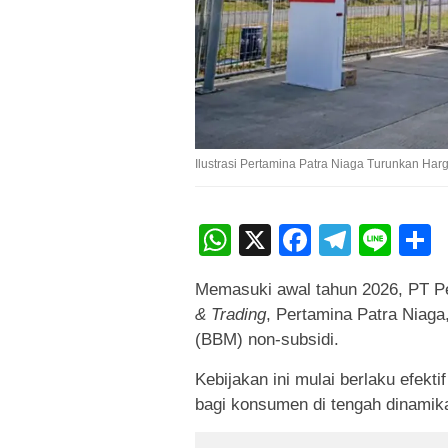
Ilustrasi Pertamina Patra Niaga Turunkan Har
WhatsApp
X
Faceboo
Teleg
Lin
Memasuki awal tahun 2026, PT Pe
& Trading
, Pertamina Patra Niag
(BBM) non-subsidi.
Kebijakan ini mulai berlaku efekt
bagi konsumen di tengah dinamika