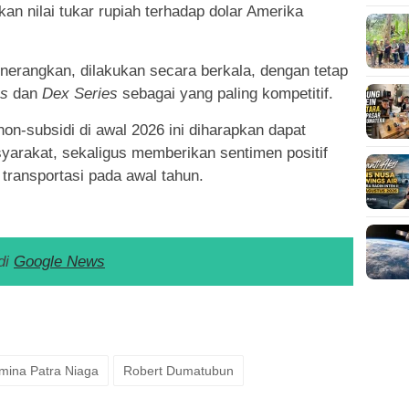
n nilai tukar rupiah terhadap dolar Amerika
nerangkan, dilakukan secara berkala, dengan tetap
es
dan
Dex Series
sebagai yang paling kompetitif.
n-subsidi di awal 2026 ini diharapkan dapat
arakat, sekaligus memberikan sentimen positif
 transportasi pada awal tahun.
di
Google News
k
ram
e
Share
mina Patra Niaga
Robert Dumatubun