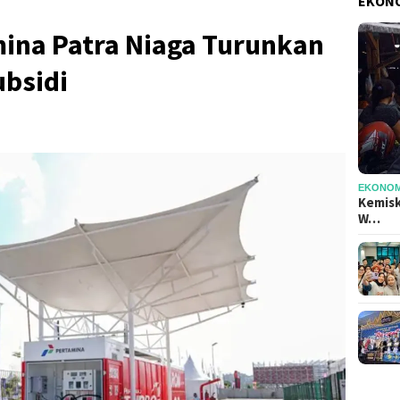
EKONO
mina Patra Niaga Turunkan
bsidi
EKONOMI
Kemisk
W…