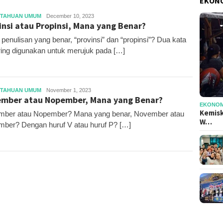
EKONO
Editor
TAHUAN UMUM
December 10, 2023
insi atau Propinsi, Mana yang Benar?
penulisan yang benar, “provinsi” dan “propinsi”? Dua kata
ering digunakan untuk merujuk pada […]
Editor
TAHUAN UMUM
November 1, 2023
mber atau Nopember, Mana yang Benar?
EKONOMI
Kemisk
ber atau Nopember? Mana yang benar, November atau
W…
ber? Dengan huruf V atau huruf P? […]