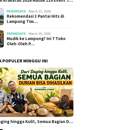
al Krakatau 2026 Masuk 110 Event T…
PARIWISATA
March 21, 2026
Rekomendasi 3 Pantai Hits di
Lampung Tim…
PARIWISATA
March 20, 2026
Mudik ke Lampung? Ini 7 Toko
Oleh-Oleh P…
A POPULER MINGGU INI
aging hingga Kulit, Semua Bagian D…