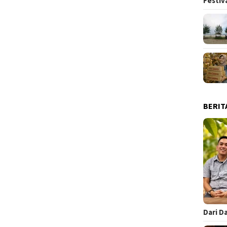
Festiv
BERIT
Dari D