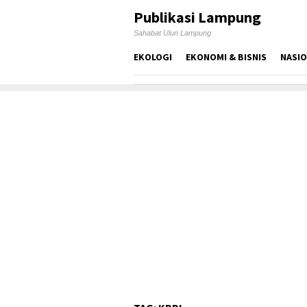
Skip
Publikasi Lampung
to
Sahabat Ulun Lampung
content
EKOLOGI
EKONOMI & BISNIS
NASI