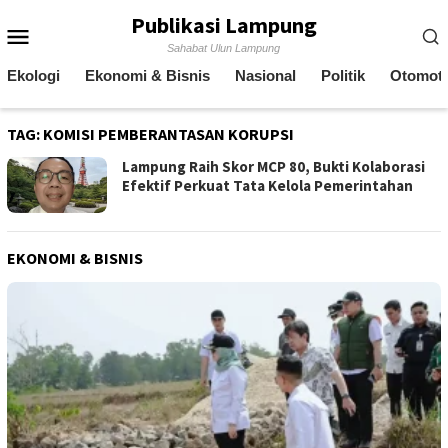
Skip
Publikasi Lampung
Mobile
to
Sahabat Ulun Lampung
content
Menu
Ekologi
Ekonomi & Bisnis
Nasional
Politik
Otomoti
TAG:
KOMISI PEMBERANTASAN KORUPSI
Lampung Raih Skor MCP 80, Bukti Kolaborasi
Efektif Perkuat Tata Kelola Pemerintahan
EKONOMI & BISNIS