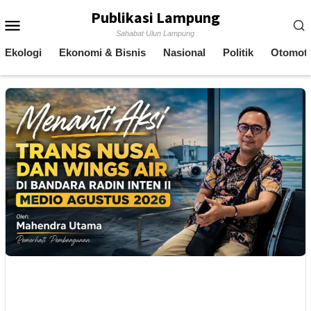
Skip
Publikasi Lampung
Mobile
to
Sahabat Ulun Lampung
content
Menu
Ekologi
Ekonomi & Bisnis
Nasional
Politik
Otomoti