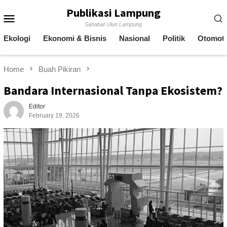
Skip
Publikasi Lampung
Mobile
to
Sahabat Ulun Lampung
content
Menu
Ekologi
Ekonomi & Bisnis
Nasional
Politik
Otomoti
Home
Buah Pikiran
Bandara Internasional Tanpa Ekosistem?
Editor
February 19, 2026