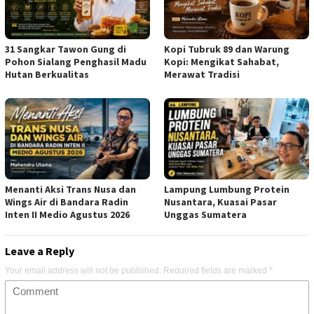
31 Sangkar Tawon Gung di
Kopi Tubruk 89 dan Warung
Pohon Sialang Penghasil Madu
Kopi: Mengikat Sahabat,
Hutan Berkualitas
Merawat Tradisi
Menanti Aksi Trans Nusa dan
Lampung Lumbung Protein
Wings Air di Bandara Radin
Nusantara, Kuasai Pasar
Inten II Medio Agustus 2026
Unggas Sumatera
Leave a Reply
Your email address will not be published.
Required fields are marked
*