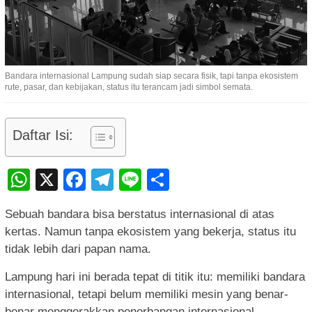
Bandara internasional Lampung sudah siap secara fisik, tapi tanpa ekosistem
rute, pasar, dan kebijakan, status itu terancam jadi simbol semata.
Daftar Isi:
WhatsApp
X
Facebook
Telegram
Line
Share
Sebuah bandara bisa berstatus internasional di atas
kertas. Namun tanpa ekosistem yang bekerja, status itu
tidak lebih dari papan nama.
Lampung hari ini berada tepat di titik itu: memiliki bandara
internasional, tetapi belum memiliki mesin yang benar-
benar menggerakkan penerbangan internasional.