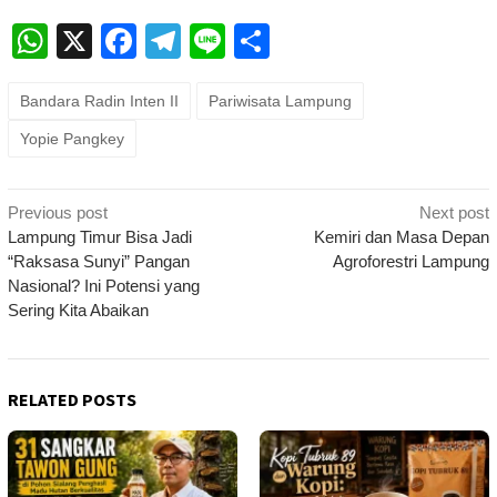
WhatsApp
X
Facebook
Telegram
Line
Share
Bandara Radin Inten II
Pariwisata Lampung
Yopie Pangkey
Post
Previous post
Next post
navigation
Lampung Timur Bisa Jadi
Kemiri dan Masa Depan
“Raksasa Sunyi” Pangan
Agroforestri Lampung
Nasional? Ini Potensi yang
Sering Kita Abaikan
RELATED POSTS