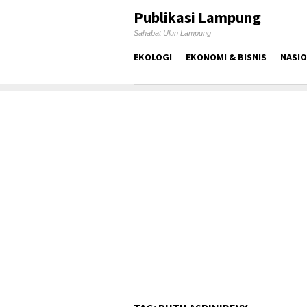
Skip
Publikasi Lampung
to
Sahabat Ulun Lampung
content
EKOLOGI
EKONOMI & BISNIS
NASI