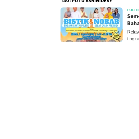
TAG:
PUTU ASRINIDEVY
POLITI
Seme
Baha
Relaw
tingk