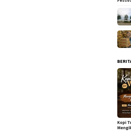
Festiv
BERIT
Kopi T
Mengi