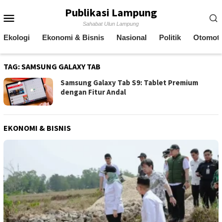
Skip
Publikasi Lampung
Mobile
to
Sahabat Ulun Lampung
content
Menu
Ekologi
Ekonomi & Bisnis
Nasional
Politik
Otomoti
TAG:
SAMSUNG GALAXY TAB
Samsung Galaxy Tab S9: Tablet Premium
dengan Fitur Andal
EKONOMI & BISNIS