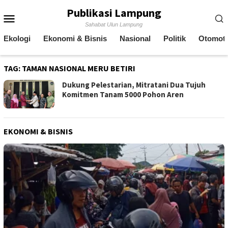
Skip
Publikasi Lampung
Mobile
to
Sahabat Ulun Lampung
content
Menu
Ekologi
Ekonomi & Bisnis
Nasional
Politik
Otomoti
TAG:
TAMAN NASIONAL MERU BETIRI
Dukung Pelestarian, Mitratani Dua Tujuh
Komitmen Tanam 5000 Pohon Aren
EKONOMI & BISNIS