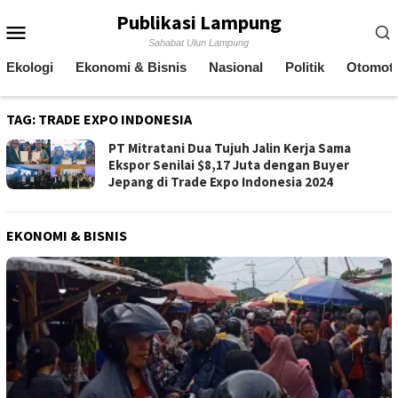
Skip
Publikasi Lampung
Mobile
to
Sahabat Ulun Lampung
content
Menu
Ekologi
Ekonomi & Bisnis
Nasional
Politik
Otomoti
TAG:
TRADE EXPO INDONESIA
PT Mitratani Dua Tujuh Jalin Kerja Sama
Ekspor Senilai $8,17 Juta dengan Buyer
Jepang di Trade Expo Indonesia 2024
EKONOMI & BISNIS