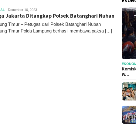
EKONO
Raditya
NAL
December 10, 2023
a Jakarta Ditangkap Polsek Batanghari Nuban
Biantara
ng Timur – Petugas dari Polsek Batanghari Nuban
ng Timur Polda Lampung berhasil membawa paksa […]
EKONOMI
Kemisk
W…