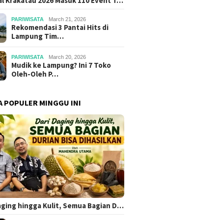
al Krakatau 2026 Masuk 110 Event T…
PARIWISATA
March 21, 2026
Rekomendasi 3 Pantai Hits di
Lampung Tim…
PARIWISATA
March 20, 2026
Mudik ke Lampung? Ini 7 Toko
Oleh-Oleh P…
A POPULER MINGGU INI
aging hingga Kulit, Semua Bagian D…