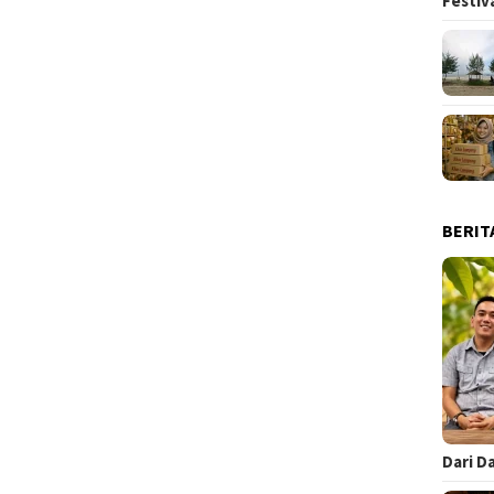
Festiv
BERIT
Dari D