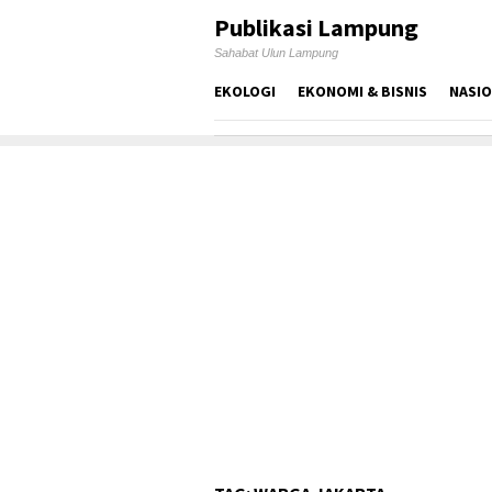
Skip
Publikasi Lampung
to
Sahabat Ulun Lampung
content
EKOLOGI
EKONOMI & BISNIS
NASI