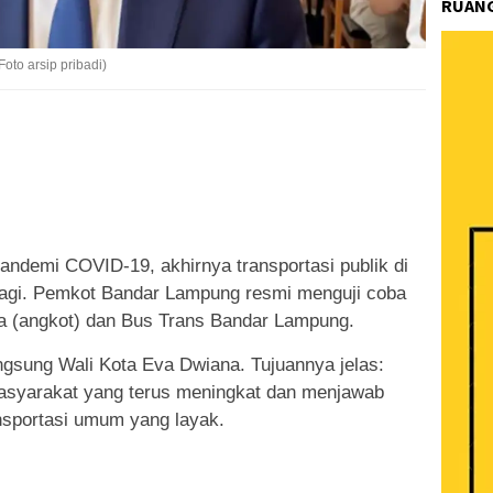
RUANG
to arsip pribadi)
k
ram
e
Share
pandemi COVID-19, akhirnya transportasi publik di
lagi. Pemkot Bandar Lampung resmi menguji coba
ta (angkot) dan Bus Trans Bandar Lampung.
ngsung Wali Kota Eva Dwiana. Tujuannya jelas:
asyarakat yang terus meningkat dan menjawab
nsportasi umum yang layak.