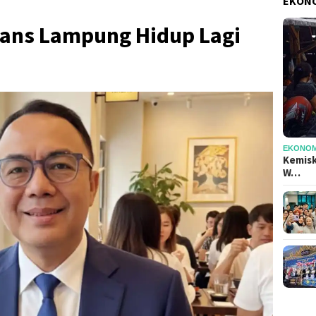
EKONO
rans Lampung Hidup Lagi
EKONOMI
Kemisk
W…