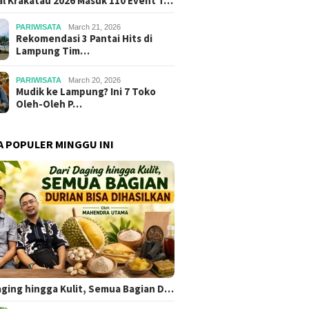
al Krakatau 2026 Masuk 110 Event T…
PARIWISATA
March 21, 2026
Rekomendasi 3 Pantai Hits di
Lampung Tim…
PARIWISATA
March 20, 2026
Mudik ke Lampung? Ini 7 Toko
Oleh-Oleh P…
A POPULER MINGGU INI
aging hingga Kulit, Semua Bagian D…