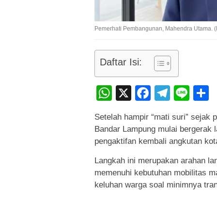
Pemerhati Pembangunan, Mahendra Utama. (Fo
Daftar Isi:
WhatsApp
X
Faceboo
Teleg
Lin
Setelah hampir “mati suri” sejak 
Bandar Lampung mulai bergerak 
pengaktifan kembali angkutan ko
Langkah ini merupakan arahan la
memenuhi kebutuhan mobilitas m
keluhan warga soal minimnya tra