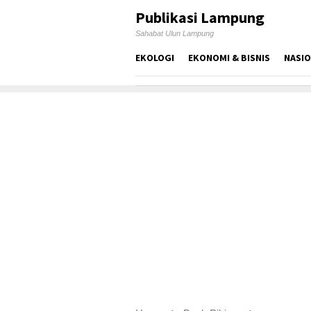
Skip
Publikasi Lampung
to
Sahabat Ulun Lampung
content
EKOLOGI
EKONOMI & BISNIS
NASI