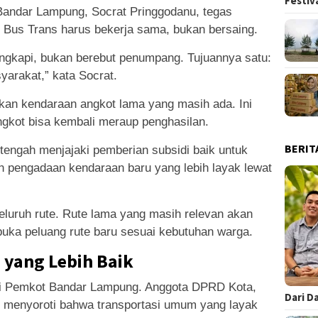
Festiv
Bandar Lampung, Socrat Pringgodanu, tegas
Bus Trans harus bekerja sama, bukan bersaing.
engkapi, bukan berebut penumpang. Tujuannya satu:
rakat,” kata Socrat.
kan kendaraan angkot lama yang masih ada. Ini
ngkot bisa kembali meraup penghasilan.
BERIT
ngah menjajaki pemberian subsidi baik untuk
n pengadaan kendaraan baru yang lebih layak lewat
eluruh rute. Rute lama yang masih relevan akan
buka peluang rute baru sesuai kebutuhan warga.
 yang Lebih Baik
bagi Pemkot Bandar Lampung. Anggota DPRD Kota,
Dari D
h menyoroti bahwa transportasi umum yang layak