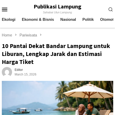
Skip
Publikasi Lampung
Mobile
to
Sahabat Ulun Lampung
content
Menu
Ekologi
Ekonomi & Bisnis
Nasional
Politik
Otomoti
Home
Pariwisata
10 Pantai Dekat Bandar Lampung untuk
Liburan, Lengkap Jarak dan Estimasi
Harga Tiket
Editor
March 15, 2026