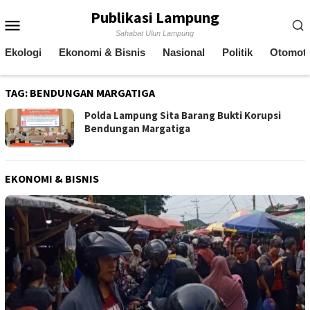
Skip
Publikasi Lampung
Mobile
to
Sahabat Ulun Lampung
content
Menu
Ekologi
Ekonomi & Bisnis
Nasional
Politik
Otomoti
TAG:
BENDUNGAN MARGATIGA
Polda Lampung Sita Barang Bukti Korupsi
Bendungan Margatiga
EKONOMI & BISNIS