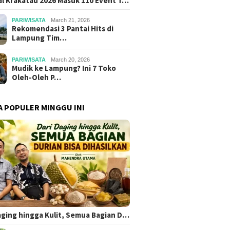
al Krakatau 2026 Masuk 110 Event T…
PARIWISATA
March 21, 2026
Rekomendasi 3 Pantai Hits di
Lampung Tim…
PARIWISATA
March 20, 2026
Mudik ke Lampung? Ini 7 Toko
Oleh-Oleh P…
A POPULER MINGGU INI
aging hingga Kulit, Semua Bagian D…