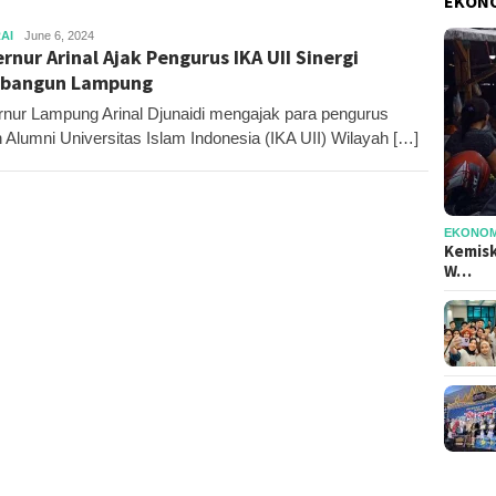
EKONO
Editor
AI
June 6, 2024
rnur Arinal Ajak Pengurus IKA UII Sinergi
bangun Lampung
nur Lampung Arinal Djunaidi mengajak para pengurus
n Alumni Universitas Islam Indonesia (IKA UII) Wilayah […]
EKONOMI
Kemisk
W…