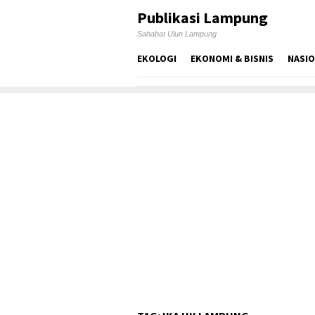
Skip
Publikasi Lampung
to
Sahabat Ulun Lampung
content
EKOLOGI
EKONOMI & BISNIS
NASI