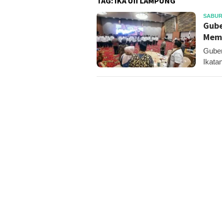
TAG:
IKA UII LAMPUNG
SABUR
Gube
Mem
Guber
Ikata