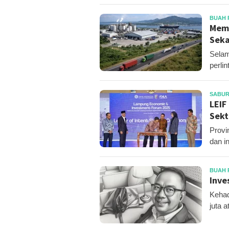
BUAH 
Memb
Seka
Selam
perli
SABUR
LEIF
Sekt
Provi
dan i
BUAH 
Inve
Kehad
juta a