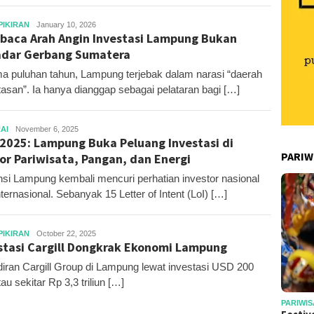
Editor
PIKIRAN
January 10, 2026
aca Arah Angin Investasi Lampung Bukan
dar Gerbang Sumatera
a puluhan tahun, Lampung terjebak dalam narasi “daerah
ntasan”. Ia hanya dianggap sebagai pelataran bagi […]
Editor
AI
November 6, 2025
 2025: Lampung Buka Peluang Investasi di
PARIW
or Pariwisata, Pangan, dan Energi
nsi Lampung kembali mencuri perhatian investor nasional
nternasional. Sebanyak 15 Letter of Intent (LoI) […]
Editor
PIKIRAN
October 22, 2025
stasi Cargill Dongkrak Ekonomi Lampung
iran Cargill Group di Lampung lewat investasi USD 200
tau sekitar Rp 3,3 triliun […]
PARIWIS