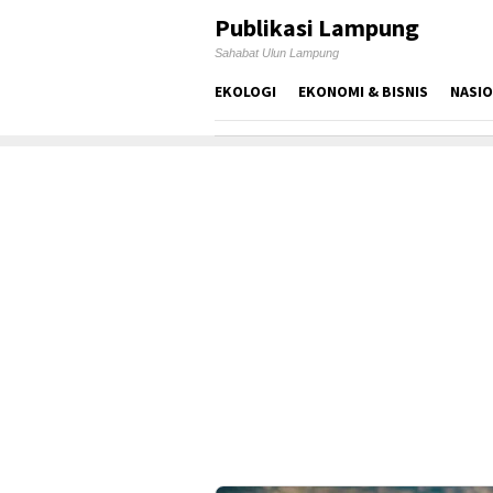
Skip
Publikasi Lampung
to
Sahabat Ulun Lampung
content
EKOLOGI
EKONOMI & BISNIS
NASI