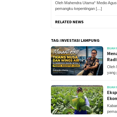
Oleh Mahendra Utama* Medio Agustus
pemangku kepentingan […]
RELATED NEWS
TAG:
INVESTASI LAMPUNG
BUAH 
Mena
Radi
Oleh 
yang 
BUAH 
Eksp
Ekon
Kabar
pemai