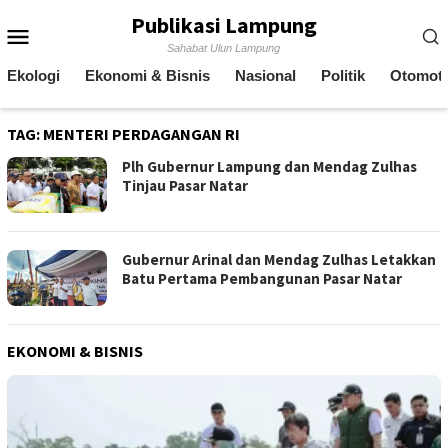
Skip
Publikasi Lampung
Mobile
to
Sahabat Ulun Lampung
content
Menu
Ekologi
Ekonomi & Bisnis
Nasional
Politik
Otomoti
TAG:
MENTERI PERDAGANGAN RI
Plh Gubernur Lampung dan Mendag Zulhas
Tinjau Pasar Natar
Gubernur Arinal dan Mendag Zulhas Letakkan
Batu Pertama Pembangunan Pasar Natar
EKONOMI & BISNIS