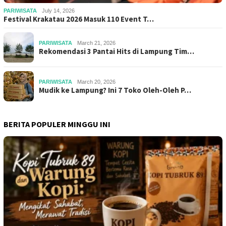
PARIWISATA
July 14, 2026
Festival Krakatau 2026 Masuk 110 Event T…
PARIWISATA
March 21, 2026
Rekomendasi 3 Pantai Hits di Lampung Tim…
PARIWISATA
March 20, 2026
Mudik ke Lampung? Ini 7 Toko Oleh-Oleh P…
BERITA POPULER MINGGU INI