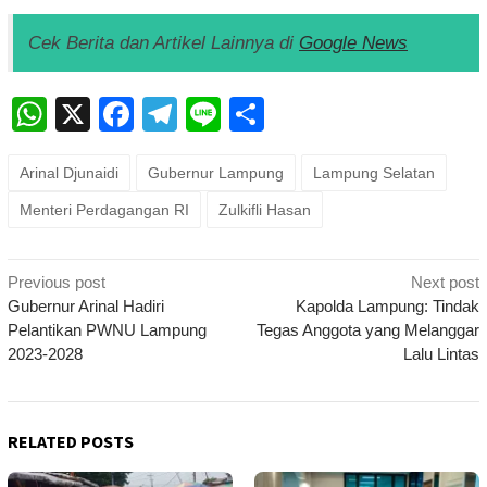
Cek Berita dan Artikel Lainnya di
Google News
WhatsApp
X
Facebook
Telegram
Line
Share
Arinal Djunaidi
Gubernur Lampung
Lampung Selatan
Menteri Perdagangan RI
Zulkifli Hasan
Post
Previous post
Next post
navigation
Gubernur Arinal Hadiri
Kapolda Lampung: Tindak
Pelantikan PWNU Lampung
Tegas Anggota yang Melanggar
2023-2028
Lalu Lintas
RELATED POSTS