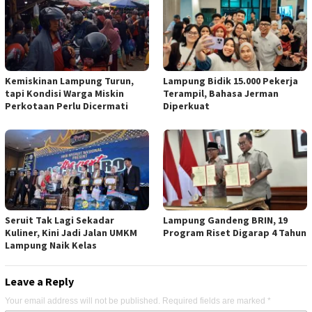
Kemiskinan Lampung Turun,
Lampung Bidik 15.000 Pekerja
tapi Kondisi Warga Miskin
Terampil, Bahasa Jerman
Perkotaan Perlu Dicermati
Diperkuat
Seruit Tak Lagi Sekadar
Lampung Gandeng BRIN, 19
Kuliner, Kini Jadi Jalan UMKM
Program Riset Digarap 4 Tahun
Lampung Naik Kelas
Leave a Reply
Your email address will not be published.
Required fields are marked
*