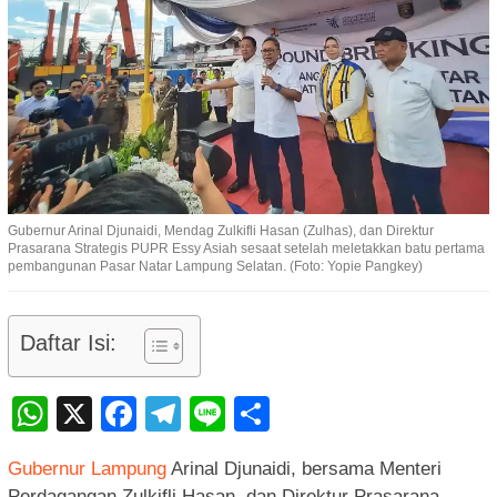
Gubernur Arinal Djunaidi, Mendag Zulkifli Hasan (Zulhas), dan Direktur
Prasarana Strategis PUPR Essy Asiah sesaat setelah meletakkan batu pertama
pembangunan Pasar Natar Lampung Selatan. (Foto: Yopie Pangkey)
Daftar Isi:
WhatsApp
X
Facebook
Telegram
Line
Share
Gubernur Lampung
Arinal Djunaidi, bersama Menteri
Perdagangan Zulkifli Hasan, dan Direktur Prasarana