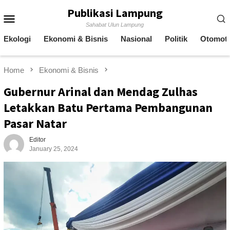
Skip
Publikasi Lampung
Mobile
to
Sahabat Ulun Lampung
content
Menu
Ekologi
Ekonomi & Bisnis
Nasional
Politik
Otomoti
Home
Ekonomi & Bisnis
Gubernur Arinal dan Mendag Zulhas
Letakkan Batu Pertama Pembangunan
Pasar Natar
Editor
January 25, 2024