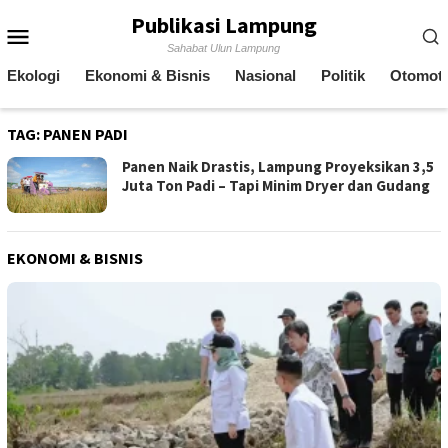
Skip
Publikasi Lampung
Mobile
to
Sahabat Ulun Lampung
content
Menu
Ekologi
Ekonomi & Bisnis
Nasional
Politik
Otomoti
TAG:
PANEN PADI
Panen Naik Drastis, Lampung Proyeksikan 3,5
Juta Ton Padi – Tapi Minim Dryer dan Gudang
EKONOMI & BISNIS