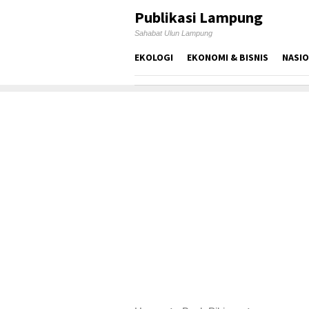
Skip
Publikasi Lampung
to
Sahabat Ulun Lampung
content
EKOLOGI
EKONOMI & BISNIS
NASI