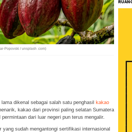
RUANG
ar-Popovski / unsplash .com)
k
ram
e
Share
ama dikenal sebagai salah satu penghasil
kakao
menarik, kakao dari provinsi paling selatan Sumatera
l permintaan dari luar negeri pun terus mengalir.
 yang sudah mengantongi sertifikasi internasional