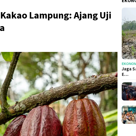
EKONO
 Kakao Lampung: Ajang Uji
ra
EKONOMI
Jaga S
E…