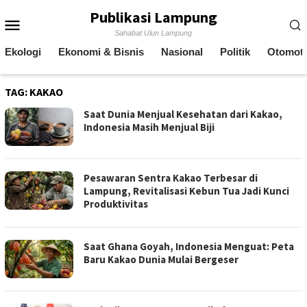
Skip
Publikasi Lampung
Mobile
to
Sahabat Ulun Lampung
content
Menu
Ekologi
Ekonomi & Bisnis
Nasional
Politik
Otomoti
TAG:
KAKAO
Saat Dunia Menjual Kesehatan dari Kakao,
Indonesia Masih Menjual Biji
Pesawaran Sentra Kakao Terbesar di
Lampung, Revitalisasi Kebun Tua Jadi Kunci
Produktivitas
Saat Ghana Goyah, Indonesia Menguat: Peta
Baru Kakao Dunia Mulai Bergeser