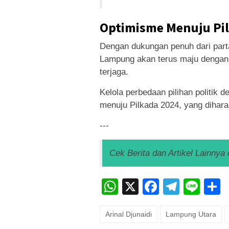
Optimisme Menuju Pi
Dengan dukungan penuh dari parta
Lampung akan terus maju dengan
terjaga.
Kelola perbedaan pilihan politik 
menuju Pilkada 2024, yang dihar
---
Cek Berita dan Artikel Lainnya 
WhatsApp
X
Faceboo
Teleg
Lin
Arinal Djunaidi
Lampung Utara