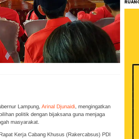
RUANG
k
ram
e
Share
Gubernur Lampung,
Arinal Djunaidi
, mengingatkan
ilihan politik dengan bijaksana guna menjaga
engah masyarakat.
 Rapat Kerja Cabang Khusus (Rakercabsus) PDI