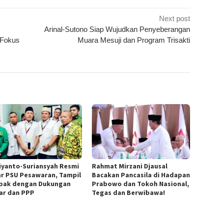
Next post
Arinal-Sutono Siap Wujudkan Penyeberangan
 Fokus
Muara Mesuji dan Program Trisakti
iyanto-Suriansyah Resmi
Rahmat Mirzani Djausal
ar PSU Pesawaran, Tampil
Bacakan Pancasila di Hadapan
ak dengan Dukungan
Prabowo dan Tokoh Nasional,
ar dan PPP
Tegas dan Berwibawa!