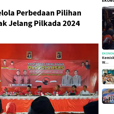
EKONO
elola Perbedaan Pilihan
jak Jelang Pilkada 2024
EKONOMI
Kemisk
W…