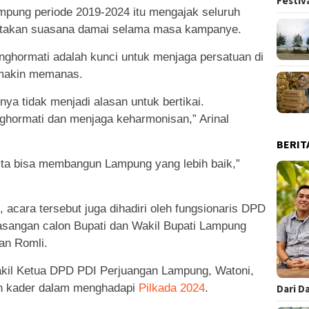
Festiv
ampung periode 2019-2024 itu mengajak seluruh
ptakan suasana damai selama masa kampanye.
nghormati adalah kunci untuk menjaga persatuan di
semakin memanas.
nya tidak menjadi alasan untuk bertikai.
nghormati dan menjaga keharmonisan,” Arinal
BERIT
ta bisa membangun Lampung yang lebih baik,”
di, acara tersebut juga dihadiri oleh fungsionaris DPD
sangan calon Bupati dan Wakil Bupati Lampung
an Romli.
il Ketua DPD PDI Perjuangan Lampung, Watoni,
n kader dalam menghadapi
Pilkada 2024
.
Dari D