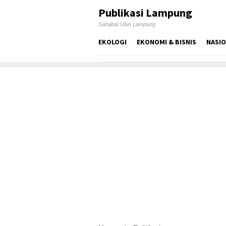
Skip
Publikasi Lampung
to
Sahabat Ulun Lampung
content
EKOLOGI
EKONOMI & BISNIS
NASI