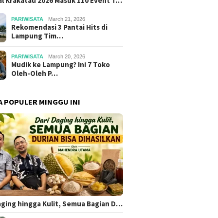
al Krakatau 2026 Masuk 110 Event T…
PARIWISATA
March 21, 2026
Rekomendasi 3 Pantai Hits di
Lampung Tim…
PARIWISATA
March 20, 2026
Mudik ke Lampung? Ini 7 Toko
Oleh-Oleh P…
A POPULER MINGGU INI
aging hingga Kulit, Semua Bagian D…