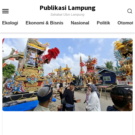
Skip
Publikasi Lampung
Mobile
to
Sahabat Ulun Lampung
content
Menu
Ekologi
Ekonomi & Bisnis
Nasional
Politik
Otomoti