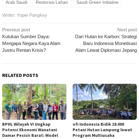
Arab Saudi
Restorasi Lahan
Saudi Green Initiative
Writer: Yopie Pangkey
Post
Previous post
Next post
navigation
Kutukan Sumber Daya:
Dari Hutan ke Karbon: Strategi
Mengapa Negara Kaya Alam
Baru Indonesia Monetisasi
Justru Rentan Krisis?
Alam Lewat Diplomasi Jepang
RELATED POSTS
BPHL Wilayah VI Ungkap
ofi Indonesia Bidik 18.000
Potensi Ekonomi Wanatani
Petani Hutan Lampung lewat
Damar Pesisir Barat: Model
Program Multiusaha