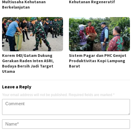
Multiusaha Kehutanan
Kehutanan Regeneratif
Berkelanjutan
Korem 043/Gatam Dukung
Sistem Pagar dan PHC Genjot
Gerakan Raden Inten ASRI,
Produktivitas Kopi Lampung
Budaya Bersih Jadi Target
Barat
Utama
Leave a Reply
Your email address will not be published.
Required fields are marked
*