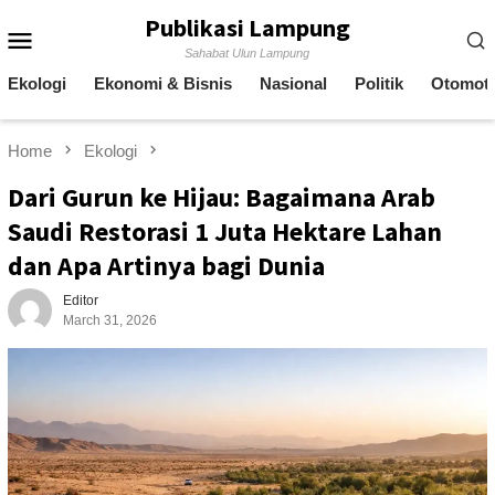
Skip
Publikasi Lampung
Mobile
to
Sahabat Ulun Lampung
content
Menu
Ekologi
Ekonomi & Bisnis
Nasional
Politik
Otomoti
Home
Ekologi
Dari Gurun ke Hijau: Bagaimana Arab
Saudi Restorasi 1 Juta Hektare Lahan
dan Apa Artinya bagi Dunia
Editor
March 31, 2026