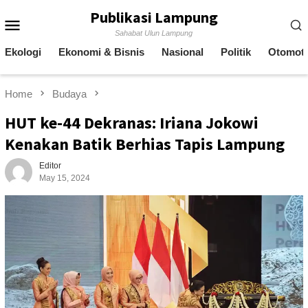
Skip
Publikasi Lampung
Mobile
to
Sahabat Ulun Lampung
content
Menu
Ekologi
Ekonomi & Bisnis
Nasional
Politik
Otomoti
Home
Budaya
HUT ke-44 Dekranas: Iriana Jokowi
Kenakan Batik Berhias Tapis Lampung
Editor
May 15, 2024