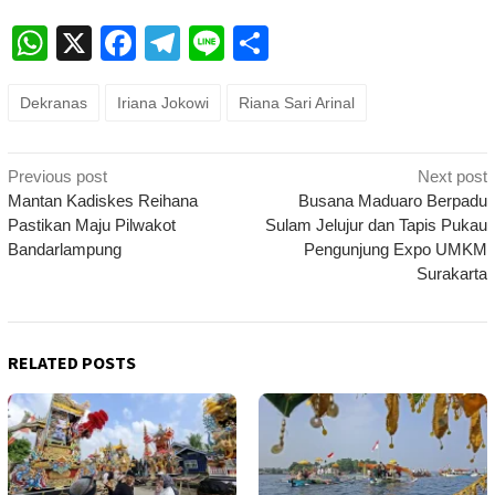
WhatsApp
X
Facebook
Telegram
Line
Share
Dekranas
Iriana Jokowi
Riana Sari Arinal
Post
Previous post
Next post
navigation
Mantan Kadiskes Reihana
Busana Maduaro Berpadu
Pastikan Maju Pilwakot
Sulam Jelujur dan Tapis Pukau
Bandarlampung
Pengunjung Expo UMKM
Surakarta
RELATED POSTS