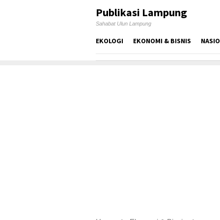
Skip
Publikasi Lampung
to
Sahabat Ulun Lampung
content
EKOLOGI
EKONOMI & BISNIS
NASI