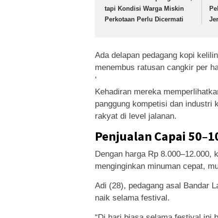
tapi Kondisi Warga Miskin
Pe
Perkotaan Perlu Dicermati
Je
Ada delapan pedagang kopi kelilin
menembus ratusan cangkir per ha
‘
Kehadiran mereka memperlihatkan
panggung kompetisi dan industri k
rakyat di level jalanan.
Penjualan Capai 50–1
Dengan harga Rp 8.000–12.000, ko
menginginkan minuman cepat, mu
Adi (28), pedagang asal Bandar 
naik selama festival.
“Di hari biasa selama festival in