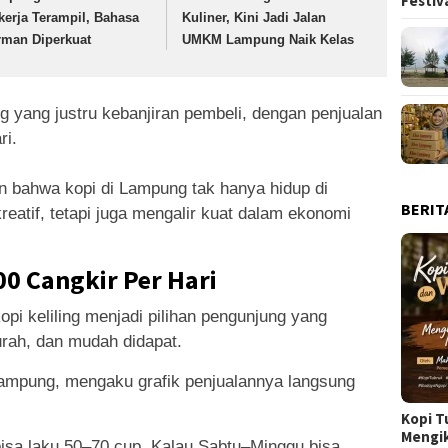
Festiv
kerja Terampil, Bahasa
Kuliner, Kini Jadi Jalan
rman Diperkuat
UMKM Lampung Naik Kelas
g yang justru kebanjiran pembeli, dengan penjualan
ri.
 bahwa kopi di Lampung tak hanya hidup di
BERIT
reatif, tetapi juga mengalir kuat dalam ekonomi
00 Cangkir Per Hari
pi keliling menjadi pilihan pengunjung yang
rah, dan mudah didapat.
Lampung, mengaku grafik penjualannya langsung
Kopi T
Mengi
i bisa laku 50–70 cup. Kalau Sabtu–Minggu bisa