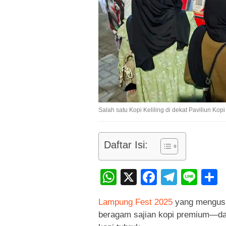
Salah satu Kopi Keliling di dekat Paviliun Ko
Daftar Isi:
WhatsApp
X
Faceboo
Teleg
Lin
Lampung Fest 2025
yang mengusu
beragam sajian kopi premium—dari