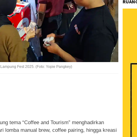
RUANG
pi Lampung Fest 2025. (Foto: Yopie Pangkey)
k
ram
e
Share
ng tema “Coffee and Tourism” menghadirkan
 lomba manual brew, coffee pairing, hingga kreasi